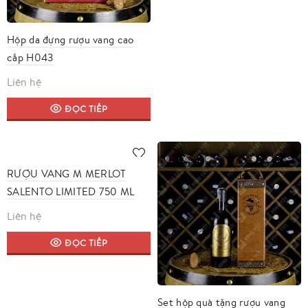
Hộp da đựng rượu vang cao
cấp H043
Liên hệ
ĐỌC TIẾP
RƯỢU VANG M MERLOT
SALENTO LIMITED 750 ML
Liên hệ
ĐỌC TIẾP
Set hộp quà tặng rượu vang