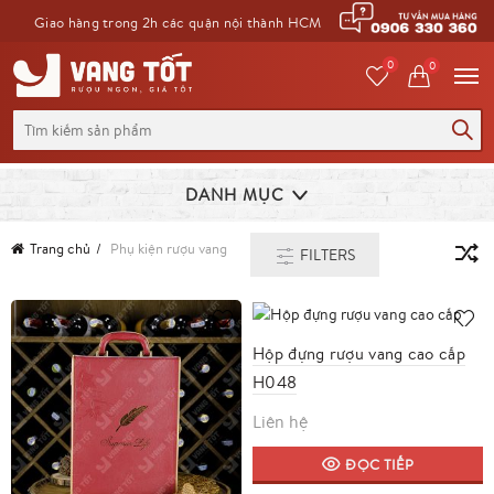
Giao hàng trong 2h các quận nội thành HCM
0
0
Tìm
kiếm
cho:
DANH MỤC
Trang chủ
Phụ kiện rượu vang
FILTERS
Hộp đựng rượu vang cao cấp
H048
Liên hệ
ĐỌC TIẾP