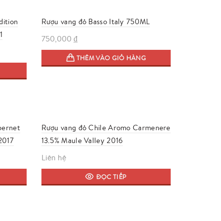
dition
Rượu vang đỏ Basso Italy 750ML
1
750,000
₫
THÊM VÀO GIỎ HÀNG
bernet
Rượu vang đỏ Chile Aromo Carmenere
2017
13.5% Maule Valley 2016
Liên hệ
ĐỌC TIẾP