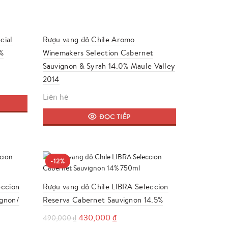
cial
Rượu vang đỏ Chile Aromo
%
Winemakers Selection Cabernet
Sauvignon & Syrah 14.0% Maule Valley
2014
Liên hệ
ĐỌC TIẾP
-12%
eccion
Rượu vang đỏ Chile LIBRA Seleccion
ignon/
Reserva Cabernet Sauvignon 14.5%
Giá
Giá
430,000
₫
490,000
₫