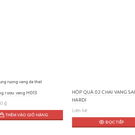
880,000 ₫.
là:
790,000 ₫.
HỘP QUÀ 02 CHAI VANG SA
ng rượu vang H013
HARDI
00
₫
Liên hệ
THÊM VÀO GIỎ HÀNG
ĐỌC TIẾP