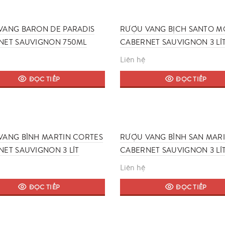
160,000 ₫.
chọn
trên
trang
VANG BARON DE PARADIS
RƯỢU VANG BỊCH SANTO M
sản
NET SAUVIGNON 750ML
CABERNET SAUVIGNON 3 LÍ
phẩm
Liên hệ
ĐỌC TIẾP
ĐỌC TIẾP
VANG BÌNH MARTIN CORTES
RƯỢU VANG BÌNH SAN MAR
ET SAUVIGNON 3 LÍT
CABERNET SAUVIGNON 3 LÍ
Liên hệ
ĐỌC TIẾP
ĐỌC TIẾP