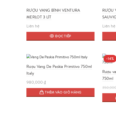
RƯỢU VANG BÌNH VENTURA
RƯỢU 
MERLOT 3 LÍT
SAUVI
Liên hệ
Liên hệ
ĐỌC TIẾP
-14%
Rượu Vang De Paskia Primitivo 750ml
Rượu va
Italy
750ml
980,000
₫
350,00
THÊM VÀO GIỎ HÀNG