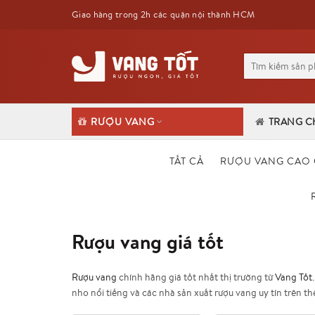
Giao hàng trong 2h các quận nội thành HCM
Tìm
kiếm
cho:
RƯỢU VANG
TRANG C
TẤT CẢ
RƯỢU VANG CAO 
Rượu vang giá tốt
Rượu vang
chính hãng giá tốt nhất thị trường từ
Vang Tốt
nho nổi tiếng và các nhà sản xuất rượu vang uy tín trên thế