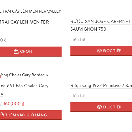
RƯỢU SAN JOSE CABERNET
RÁI CÂY LÊN MEN FER
SAUVIGNON 750
Liên hệ
00
₫
Sản
ĐỌC TIẾP
CHỌN
phẩm
này
có
nhiều
biến
Rượu vang 1922 Primitivo 750
ng đỏ Pháp Chales Gary
thể.
ux
Các
Liên hệ
tùy
Giá
Giá
160,000
₫
0
₫
ĐỌC TIẾP
chọn
gốc
hiện
có
THÊM VÀO GIỎ HÀNG
là:
tại
thể
195,000 ₫.
là:
được