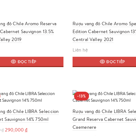
ng đỏ Chile Aromo Reserva
Rượu vang đỏ Chile Aromo Spe
 Cabernet Sauvignon 13.5%
Edition Cabernet Sauvignon 13
alley 2019
Central Valley 2021
Liên hệ
ĐỌC TIẾP
ĐỌC TIẾP
-13%
ng đỏ Chile LIBRA Seleccion
Rượu vang đỏ Chile LIBRA Sel
t Sauvignon 14% 750ml
Grand Reserva Cabernet Sauv
Caemenere
Giá
Giá
290,000
₫
0
₫