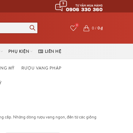
0
0
/
0
₫
PHỤ KIỆN
LIÊN HỆ
ANG MỸ
RƯỢU VANG PHÁP
Ý
ung cấp. Những dòng rượu vang ngon, đến từ các giống