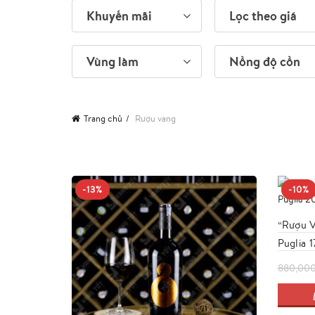
Khuyến mãi
Lọc theo giá
Vùng làm
Nồng độ cồn
Trang chủ
Rượu vang
-13%
-10%
“Rượu V
Puglia 
880,00