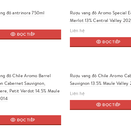
ng đỏ antrinora 750ml
Rượu vang đỏ Aromo Special E
Merlot 13% Central Valley 202
Liên hệ
ĐỌC TIẾP
ĐỌC TIẾP
ng đỏ Chile Aromo Barrel
Rượu vang đỏ Chile Aromo Ca
on Cabernet Sauvignon,
Sauvignon 13.5% Maule Valley 
re, Petit Verdot 14.5% Maule
Liên hệ
2014
ĐỌC TIẾP
ĐỌC TIẾP