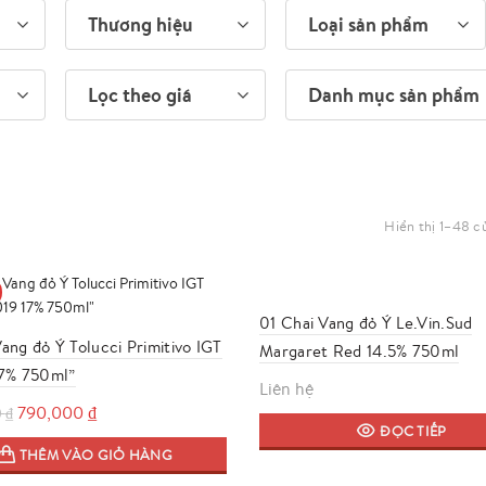
Thương hiệu
Loại sản phẩm
Lọc theo giá
Danh mục sản phẩm
Hiển thị 1–48 c
01 Chai Vang đỏ Ý Le.Vin.Sud
ang đỏ Ý Tolucci Primitivo IGT
Margaret Red 14.5% 750ml
17% 750ml”
Liên hệ
Giá
Giá
790,000
₫
0
₫
ĐỌC TIẾP
gốc
hiện
THÊM VÀO GIỎ HÀNG
là:
tại