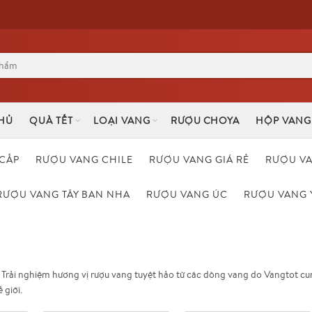
HỦ
QUÀ TẾT
LOẠI VANG
RƯỢU CHOYA
HỘP VANG
CẤP
RƯỢU VANG CHILE
RƯỢU VANG GIÁ RẺ
RƯỢU V
RƯỢU VANG TÂY BAN NHA
RƯỢU VANG ÚC
RƯỢU VANG 
. Trải nghiệm hương vị rượu vang tuyệt hảo từ các dòng vang do Vangtot c
 giới.