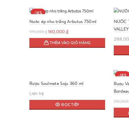
-18%
Nước ép nho trắng Arbutus 750ml
NƯỚC T
VALLEY
Giá
Giá
160,000
₫
195,000
₫
gốc
hiện
288,0
THÊM VÀO GIỎ HÀNG
là:
tại
195,000 ₫.
là:
160,000 ₫.
-18%
Rượu Soulmate Soju 360 ml
Rượu Va
Bordea
Liên hệ
195,00
ĐỌC TIẾP