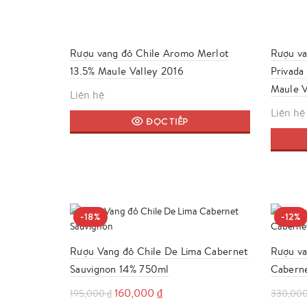
Rượu vang đỏ Chile Aromo Merlot
Rượu va
13.5% Maule Valley 2016
Privada
Maule V
Liên hệ
Liên hệ
ĐỌC TIẾP
-18%
-12%
Rượu Vang đỏ Chile De Lima Cabernet
Rượu va
Sauvignon 14% 750ml
Caberne
Giá
Giá
160,000
₫
195,000
₫
330,00