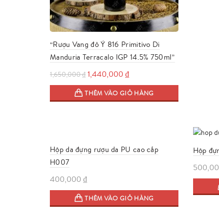
“Rượu Vang đỏ Ý 816 Primitivo Di
Manduria Terracalo IGP 14.5% 750ml”
Giá
Giá
1,440,000
₫
1,650,000
₫
gốc
hiện
THÊM VÀO GIỎ HÀNG
là:
tại
1,650,000 ₫.
là:
1,440,000 ₫.
Hộp da đựng rượu da PU cao cấp
Hộp đự
H007
500,0
400,000
₫
THÊM VÀO GIỎ HÀNG