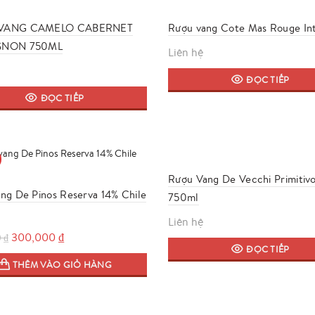
VANG CAMELO CABERNET
Rượu vang Cote Mas Rouge In
GNON 750ML
Liên hệ
ĐỌC TIẾP
ĐỌC TIẾP
Rượu Vang De Vecchi Primitiv
ng De Pinos Reserva 14% Chile
750ml
Liên hệ
Giá
Giá
300,000
₫
0
₫
ĐỌC TIẾP
gốc
hiện
THÊM VÀO GIỎ HÀNG
là:
tại
350,000 ₫.
là:
300,000 ₫.