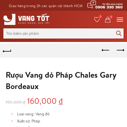
Giao hàng trong 2h các quận nội thành HCM
0
0
Tìm
kiếm
cho:
Rượu Vang đỏ Pháp Chales Gary
Bordeaux
Giá
Giá
160,000
₫
195,000
₫
gốc
hiện
Loại vang: Vang đỏ
Xuất xứ: Pháp
là:
tại