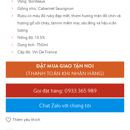
Vùng: Bordeaux
Giống nho: Cabernet Sauvignon
195,000 ₫.
là:
Rượu có màu đỏ ruby đẹp mắt, thơm hương mận đỏ chín và
160,000 ₫.
hương gỗ sồi cháy, tannin mềm mại, sâu lắng và hậu vị ấn
tượng
Nồng độ: 13.5%
Dung tích: 750ml
Cấp độ: Vin De France
ĐẶT MUA GIAO TẬN NƠI
(THANH TOÁN KHI NHẬN HÀNG)
Gọi đặt hàng: 0933 365 989
Chat Zalo với chúng tôi
Thêm yêu thích