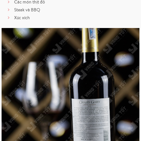
Các món thịt đỏ
Steak và BBQ
Xúc xích