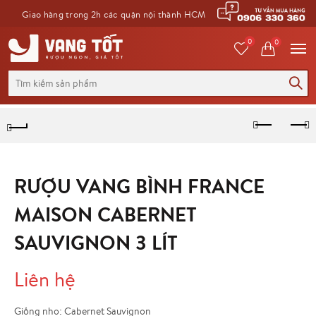
Giao hàng trong 2h các quận nội thành HCM
0
0
Tìm
kiếm
cho:
RƯỢU VANG BÌNH FRANCE
MAISON CABERNET
SAUVIGNON 3 LÍT
Liên hệ
Giống nho: Cabernet Sauvignon