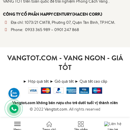
VANG TỐT trên toàn quốc để trải nghiệm Phong Cách Vang .
CÔNG TY CỔ PHẦN HAPPY CENTURY (HACEN CORP.)
Địa chỉ:
1073/21 CMT8, Phường 07, Quận Tân Bình, TP.HCM.
Phone:
0933 365 989
–
0901 247 868
VANGTOT.COM - VANG NGON - GIÁ
TỐT
► Hộp quà tết
► Giỏ quà tết
► Quà tết cao cấp
Vangtot.com không bán rượu cho trẻ dưới tuổi vị thành niên
© 2022
Vangtot.com
. All rights reserved
Menu
Trang chủ
Sản phẩm
Liên hệ