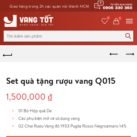
Giao hàng trong 2h các quận nội thành HCM
0
0
Tìm
kiếm
cho:
Set quà tặng rượu vang Q015
1,500,000
₫
01 Bộ Hộp quà Da
Các phụ kiện mở và sử dụng vang
02 Chai Rượu Vang đỏ 1933 Puglia Rosso Negroamaro 14%