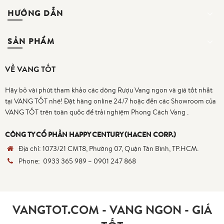
HƯỚNG DẪN
SẢN PHẨM
VỀ VANG TỐT
Hãy bỏ vài phút tham khảo các dòng Rượu Vang ngon và giá tốt nhất
tại VANG TỐT nhé! Đặt hàng online 24/7 hoặc đến các Showroom của
VANG TỐT trên toàn quốc để trải nghiệm Phong Cách Vang .
CÔNG TY CỔ PHẦN HAPPY CENTURY (HACEN CORP.)
Địa chỉ:
1073/21 CMT8, Phường 07, Quận Tân Bình, TP.HCM.
Phone:
0933 365 989
–
0901 247 868
VANGTOT.COM - VANG NGON - GIÁ