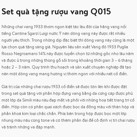
Set quà tặng rượu vang Q015
Những chai vang 1933 thơm ngon kiệt tác lâu đời của hãng vang nổi
tiếng Cantine Sgarzi Luigi nước Ý nên dòng vang này được rất nhiều
người yêu thích. Trong những dịp đặc biệt thì dòng vang này cũng là một
lựa chọn quà tặng sáng giá. Nguyên liệu sản xuất Vang đỏ 1933 Puglia
Rosso Negroamaro 14% này được tuyển chọn từ những gốc nho lâu năm
và được ủ trong những thùng gỗ sồi trong khoảng thời gian 3 – 6 tháng
hoặc 2 – 3 năm. Quy trình thu hoạch và sản xuất chuyên nghiệp đã tạo
nên một dòng vang mang hương vị thơm ngon với nhiều nét cổ điển.
Giá trị của những chai rượu 1933 cổ điển sẽ được tôn lên khi được đặt
trong set quà tặng với phần hộp đựng vang bằng da cứng cáp được phủ
một lớp da Simili màu nâu đẹp mắt và phối với những hoạ tiết trang trí cổ
điển. Hộp còn có phần quai xách được bọc da đồng màu với thân hộp và
phần khoá kim loại chắc chắn. Phía bên trong hộp được bọc một lớp
nhung màu nâu cùng tone và có thêm phần đai để cố định vị trí chai rượu
và tránh những va đập mạnh.