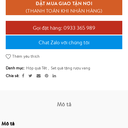
ĐẶT MUA GIAO TẬN NƠI
(THANH TOÁN KHI NHẬN HÀNG)
Gọi đặt hàng: 0933 365 989
Chat Zalo với chúng tôi
Thêm yêu thích
Danh mục:
Hộp quà Tết
,
Set quà tặng rượu vang
Chia sẻ
Mô tả
Mô tả