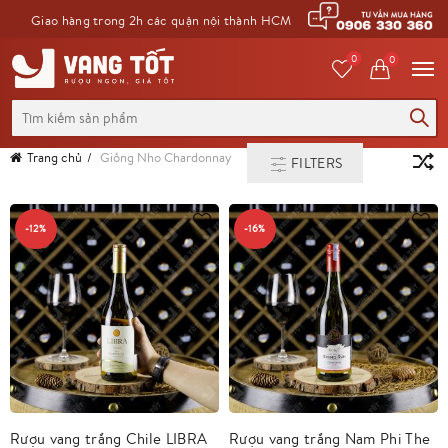
Giao hàng trong 2h các quận nội thành HCM
0
0
Tìm
kiếm
cho:
Trang chủ
Giống Nho
Chardonnay
FILTERS
-12%
-16%
Rượu vang trắng Chile LIBRA
Rượu vang trắng Nam Phi The