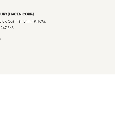
URY (HACEN CORP.)
 07, Quận Tân Bình, TP.HCM.
 247 868
m
T