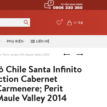
0
0
/
0
₫
PHỤ KIỆN
LIÊN HỆ
; Perit verdot 14% Maule Valley 2014
 Chile Santa Infinito
ction Cabernet
Carmenere; Perit
Maule Valley 2014