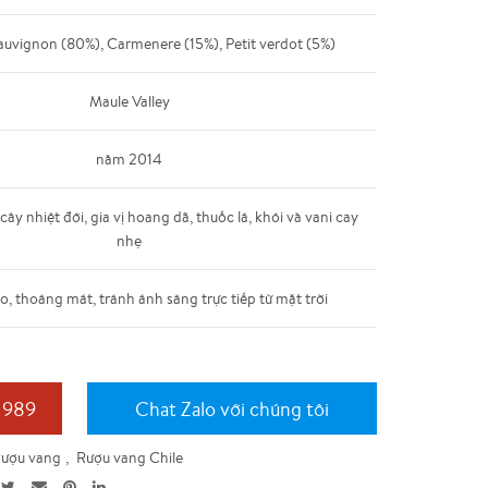
uvignon (80%), Carmenere (15%), Petit verdot (5%)
Maule Valley
năm 2014
ây nhiệt đới, gia vị hoang dã, thuốc lá, khói và vani cay
nhẹ
o, thoáng mát, tránh ánh sáng trực tiếp từ mặt trời
 989
Chat Zalo với chúng tôi
ượu vang
,
Rượu vang Chile