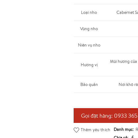
Loại nho
Cabernet Sa
Vùng nho
Niên vụ nho
Mùi hương của c
Hương vị
Bảo quản
Nơi khô rá
Gọi đặt hàng: 0933 365
Danh mục:
R
Thêm yêu thích
Chia sẻ