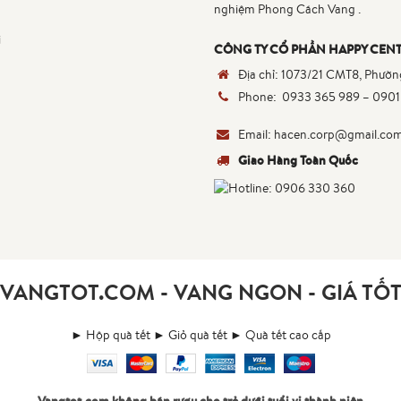
nghiệm Phong Cách Vang .
i
CÔNG TY CỔ PHẦN HAPPY CENT
Địa chỉ:
1073/21 CMT8, Phường
Phone:
0933 365 989
–
0901
Email:
hacen.corp@gmail.co
Giao Hàng Toàn Quốc
VANGTOT.COM - VANG NGON - GIÁ TỐ
► Hộp quà tết
► Giỏ quà tết
► Quà tết cao cấp