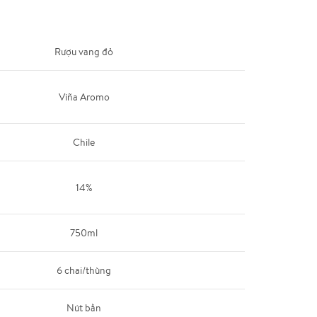
Rượu vang đỏ
Viña Aromo
Chile
14%
750ml
6 chai/thùng
Nút bần