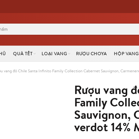
HỦ
QUÀ TẾT
LOẠI VANG
RƯỢU CHOYA
HỘP VANG
u vang đỏ Chile Santa Infinito Family Collection Cabernet Sauvignon, Carmenere
Rượu vang đỏ
Family Colle
Sauvignon, 
verdot 14% 