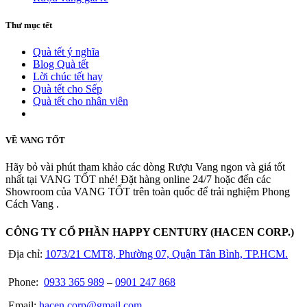
Thư mục tết
Quà tết ý nghĩa
Blog Quà tết
Lời chúc tết hay
Quà tết cho Sếp
Quà tết cho nhân viên
Xem thêm
VỀ VANG TỐT
Hãy bỏ vài phút tham khảo các dòng Rượu Vang ngon và giá tốt
nhất tại VANG TỐT nhé! Đặt hàng online 24/7 hoặc đến các
Showroom của VANG TỐT trên toàn quốc để trải nghiệm Phong
Cách Vang .
CÔNG TY CỔ PHẦN HAPPY CENTURY (HACEN CORP.)
Địa chỉ:
1073/21 CMT8, Phường 07, Quận Tân Bình, TP.HCM.
Phone:
0933 365 989
–
0901 247 868
Email:
hacen.corp@gmail.com