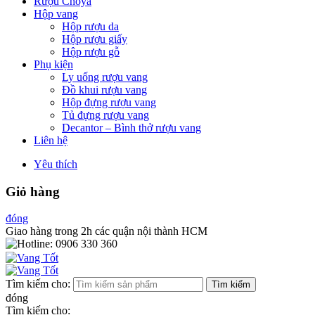
Rượu Choya
Hộp vang
Hộp rượu da
Hộp rượu giấy
Hộp rượu gỗ
Phụ kiện
Ly uống rượu vang
Đồ khui rượu vang
Hộp đựng rượu vang
Tủ đựng rượu vang
Decantor – Bình thở rượu vang
Liên hệ
Yêu thích
Giỏ hàng
đóng
Giao hàng trong 2h các quận nội thành HCM
Tìm kiếm cho:
Tìm kiếm
đóng
Tìm kiếm cho: