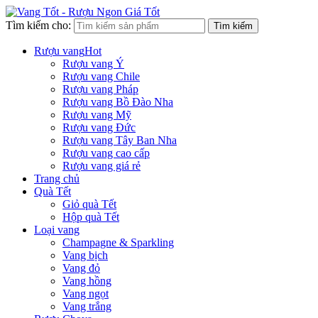
Tìm kiếm cho:
Tìm kiếm
Rượu vang
Hot
Rượu vang Ý
Rượu vang Chile
Rượu vang Pháp
Rượu vang Bồ Đào Nha
Rượu vang Mỹ
Rượu vang Đức
Rượu vang Tây Ban Nha
Rượu vang cao cấp
Rượu vang giá rẻ
Trang chủ
Quà Tết
Giỏ quà Tết
Hộp quà Tết
Loại vang
Champagne & Sparkling
Vang bịch
Vang đỏ
Vang hồng
Vang ngọt
Vang trắng