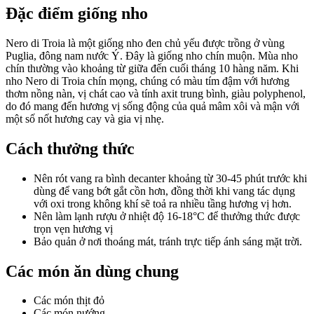
Đặc điểm giống nho
Nero di Troia là một giống nho đen chủ yếu được trồng ở vùng
Puglia, đông nam nước Ý. Đây là giống nho chín muộn. Mùa nho
chín thường vào khoảng từ giữa đến cuối tháng 10 hàng năm. Khi
nho Nero di Troia chín mọng, chúng có màu tím đậm với hương
thơm nồng nàn, vị chát cao và tính axit trung bình, giàu polyphenol,
do đó mang đến hương vị sống động của quả mâm xôi và mận với
một số nốt hương cay và gia vị nhẹ.
Cách thưởng thức
Nên rót vang ra bình decanter khoảng từ 30-45 phút trước khi
dùng để vang bớt gắt cồn hơn, đồng thời khi vang tác dụng
với oxi trong không khí sẽ toả ra nhiều tầng hương vị hơn.
Nên làm lạnh rượu ở nhiệt độ 16-18°C để thưởng thức được
trọn vẹn hương vị
Bảo quản ở nơi thoáng mát, tránh trực tiếp ánh sáng mặt trời.
Các món ăn dùng chung
Các món thịt đỏ
Các món nướng