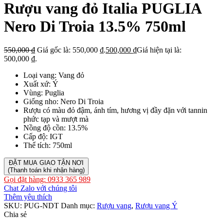
Rượu vang đỏ Italia PUGLIA
Nero Di Troia 13.5% 750ml
550,000
₫
Giá gốc là: 550,000 ₫.
500,000
₫
Giá hiện tại là:
500,000 ₫.
Loại vang: Vang đỏ
Xuất xứ: Ý
Vùng: Puglia
Giống nho: Nero Di Troia
Rượu có màu đỏ đậm, ánh tím, hương vị đầy đặn với tannin
phức tạp và mượt mà
Nồng độ cồn: 13.5%
Cấp độ: IGT
Thể tích: 750ml
ĐẶT MUA GIAO TẬN NƠI
(Thanh toán khi nhận hàng)
Gọi đặt hàng: 0933 365 989
Chat Zalo với chúng tôi
Thêm yêu thích
SKU:
PUG-NDT
Danh mục:
Rượu vang
,
Rượu vang Ý
Chia sẻ