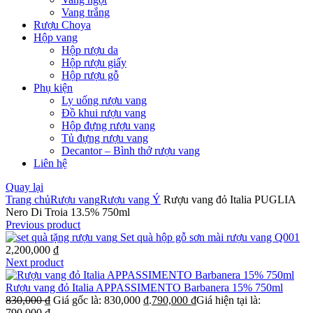
Vang trắng
Rượu Choya
Hộp vang
Hộp rượu da
Hộp rượu giấy
Hộp rượu gỗ
Phụ kiện
Ly uống rượu vang
Đồ khui rượu vang
Hộp đựng rượu vang
Tủ đựng rượu vang
Decantor – Bình thở rượu vang
Liên hệ
Quay lại
Trang chủ
Rượu vang
Rượu vang Ý
Rượu vang đỏ Italia PUGLIA
Nero Di Troia 13.5% 750ml
Previous product
Set quà hộp gỗ sơn mài rượu vang Q001
2,200,000
₫
Next product
Rượu vang đỏ Italia APPASSIMENTO Barbanera 15% 750ml
830,000
₫
Giá gốc là: 830,000 ₫.
790,000
₫
Giá hiện tại là:
790,000 ₫.