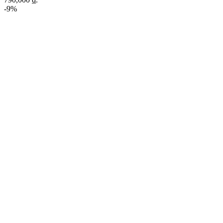
-9%
Click to enlarge