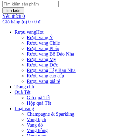
Tìm kiếm
Yêu thích
0
Giỏ hàng (
o
)
0
/
0
₫
Rượu vang
Hot
Rượu vang Ý
Rượu vang Chile
Rượu vang Pháp
Rượu vang Bồ Đào Nha
Rượu vang Mỹ
Rượu vang Đức
Rượu vang Tây Ban Nha
Rượu vang cao cấp
Rượu vang giá rẻ
Trang chủ
Quà Tết
Giỏ quà Tết
Hộp quà Tết
Loại vang
Champagne & Sparkling
Vang bịch
Vang đỏ
Vang hồng
Vang ngọt