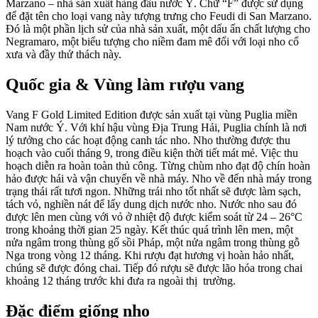
Marzano – nhà sản xuất hàng đầu nước Ý. Chữ “F” được sử dụng
để đặt tên cho loại vang này tượng trưng cho Feudi di San Marzano.
Đó là một phần lịch sử của nhà sản xuất, một dấu ấn chất lượng cho
Negramaro, một biểu tượng cho niềm đam mê đối với loại nho cổ
xưa và đầy thử thách này.
Quốc gia & Vùng làm rượu vang
Vang F Gold Limited Edition được sản xuất tại vùng Puglia miền
Nam nước Ý. Với khí hậu vùng Địa Trung Hải, Puglia chính là nơi
lý tưởng cho các hoạt động canh tác nho.
Nho thường được thu
hoạch vào cuối tháng 9, trong điều kiện thời tiết mát mẻ. Việc thu
hoạch diễn ra hoàn toàn thủ công. Từng chùm nho đạt độ chín hoàn
hảo được hái và vận chuyển về nhà máy. Nho về đến nhà máy trong
trạng thái rất tươi ngon.
Những trái nho tốt nhất sẽ được làm sạch,
tách vỏ, nghiền nát để lấy dung dịch nước nho. Nước nho sau đó
được lên men cùng với vỏ ở nhiệt độ được kiểm soát từ 24 – 26
°C
trong khoảng thời gian 25 ngày. Kết thúc quá trình lên men, một
nửa ngâm trong thùng gố sồi Pháp, một nửa ngâm trong thùng gỗ
Nga trong vòng 12 tháng. Khi rượu đạt hương vị hoàn hảo nhất,
chúng sẽ được đóng chai. Tiếp đó rượu sẽ được lão hóa trong chai
khoảng 12 tháng trước khi đưa ra ngoài thị trường.
Đặc điểm giống nho