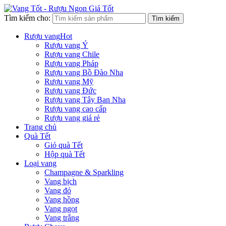
Tìm kiếm cho:
Tìm kiếm
Rượu vang
Hot
Rượu vang Ý
Rượu vang Chile
Rượu vang Pháp
Rượu vang Bồ Đào Nha
Rượu vang Mỹ
Rượu vang Đức
Rượu vang Tây Ban Nha
Rượu vang cao cấp
Rượu vang giá rẻ
Trang chủ
Quà Tết
Giỏ quà Tết
Hộp quà Tết
Loại vang
Champagne & Sparkling
Vang bịch
Vang đỏ
Vang hồng
Vang ngọt
Vang trắng