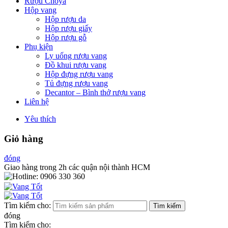
Rượu Choya
Hộp vang
Hộp rượu da
Hộp rượu giấy
Hộp rượu gỗ
Phụ kiện
Ly uống rượu vang
Đồ khui rượu vang
Hộp đựng rượu vang
Tủ đựng rượu vang
Decantor – Bình thở rượu vang
Liên hệ
Yêu thích
Giỏ hàng
đóng
Giao hàng trong 2h các quận nội thành HCM
Tìm kiếm cho:
Tìm kiếm
đóng
Tìm kiếm cho: