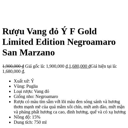
Click to enlarge
Rượu Vang đỏ Ý F Gold
Limited Edition Negroamaro
San Marzano
1,900,000
₫
Giá gốc là: 1,900,000 ₫.
1,680,000
₫
Giá hiện tại là:
1,680,000 ₫.
Xuất xứ: Ý
Vùng: Puglia
Loại rượu: Vang đỏ
Giống nho: Negroamaro
Rượu có
màu tím sẫm với lõi màu đen sóng sánh và hương
thơm mạnh mẽ của quả mâm xôi chín, mứt anh đào, mứt mận
và phảng phất hương ca cao, đinh hương, quế và cỏ xạ hương
Nồng độ: 15%
Dung tích: 750 ml