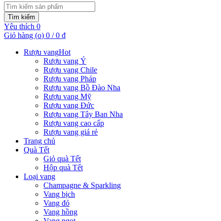
Tìm kiếm
Yêu thích
0
Giỏ hàng (
o
)
0
/
0
₫
Rượu vang
Hot
Rượu vang Ý
Rượu vang Chile
Rượu vang Pháp
Rượu vang Bồ Đào Nha
Rượu vang Mỹ
Rượu vang Đức
Rượu vang Tây Ban Nha
Rượu vang cao cấp
Rượu vang giá rẻ
Trang chủ
Quà Tết
Giỏ quà Tết
Hộp quà Tết
Loại vang
Champagne & Sparkling
Vang bịch
Vang đỏ
Vang hồng
Vang ngọt