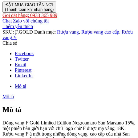
ĐẶT MUA GIAO TẬN NƠI
(Thanh toán khi nhận hàng)
Gọi đặt hàng: 0933 365 989
Chat Zalo với chúng tôi
Thêm yêu thích
SKU:
F.GOLD
Danh mục:
Rượu vang
,
Rượu vang cao cấp
,
Rượu
vang Ý
Chia sẻ
Facebook
Twitter
Email
Pinterest
LinkedIn
Mô tả
Mô tả
Mô tả
Dòng vang F Gold Limited Edition Negroamaro San Marzano 15%,
một phiên bản giới hạn với chữ logo chữ F được mạ vàng 18K.
Rượu vang F à một trong những dòng vang cao cấp của nhà San