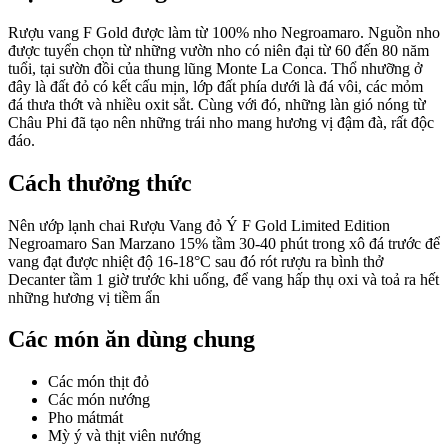
Rượu vang F Gold được làm từ 100% nho Negroamaro. Nguồn nho
được tuyển chọn từ những vườn nho có niên đại từ 60 đến 80 năm
tuổi, tại sườn đồi của thung lũng Monte La Conca. Thổ nhưỡng ở
đây là đất đỏ có kết cấu mịn, lớp đất phía dưới là đá vôi, các mỏm
đá thưa thớt và nhiều oxit sắt. Cùng với đó, những làn gió nóng từ
Châu Phi đã tạo nên những trái nho mang hương vị đậm đà, rất độc
đáo.
Cách thưởng thức
Nên ướp lạnh chai Rượu Vang đỏ Ý F Gold Limited Edition
Negroamaro San Marzano 15% tầm 30-40 phút trong xô đá trước để
vang đạt được nhiệt độ 16-18
°C
sau đó rót rượu ra bình thở
Decanter tầm 1 giờ trước khi uống, để vang hấp thụ oxi và toả ra hết
những hương vị tiềm ẩn
Các món ăn dùng chung
Các món thịt đỏ
Các món nướng
Pho mátmát
Mỳ ý và thịt viên nướng