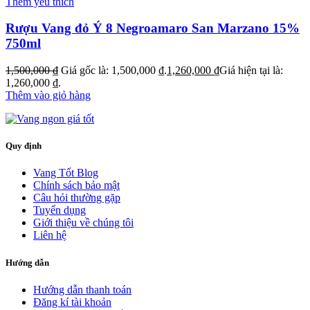
Thêm yêu thích
Rượu Vang đỏ Ý 8 Negroamaro San Marzano 15%
750ml
1,500,000
₫
Giá gốc là: 1,500,000 ₫.
1,260,000
₫
Giá hiện tại là:
1,260,000 ₫.
Thêm vào giỏ hàng
Quy định
Vang Tốt Blog
Chính sách bảo mật
Câu hỏi thường gặp
Tuyển dụng
Giới thiệu về chúng tôi
Liên hệ
Hướng dẫn
Hướng dẫn thanh toán
Đăng kí tài khoản