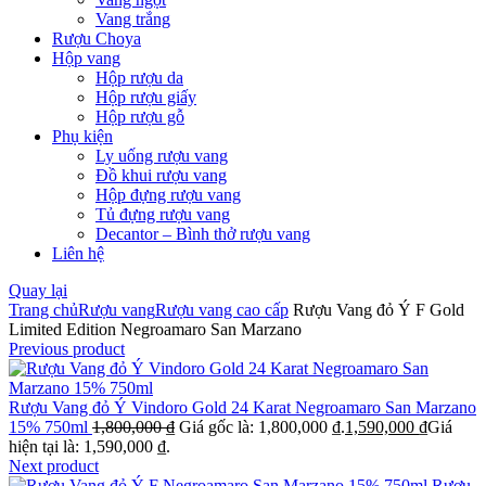
Vang trắng
Rượu Choya
Hộp vang
Hộp rượu da
Hộp rượu giấy
Hộp rượu gỗ
Phụ kiện
Ly uống rượu vang
Đồ khui rượu vang
Hộp đựng rượu vang
Tủ đựng rượu vang
Decantor – Bình thở rượu vang
Liên hệ
Quay lại
Trang chủ
Rượu vang
Rượu vang cao cấp
Rượu Vang đỏ Ý F Gold
Limited Edition Negroamaro San Marzano
Previous product
Rượu Vang đỏ Ý Vindoro Gold 24 Karat Negroamaro San Marzano
15% 750ml
1,800,000
₫
Giá gốc là: 1,800,000 ₫.
1,590,000
₫
Giá
hiện tại là: 1,590,000 ₫.
Next product
Rượu