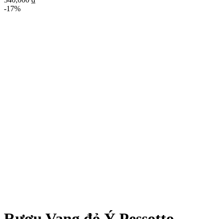
-17%
Click to enlarge
Rượu Vang đỏ Ý Pessotto