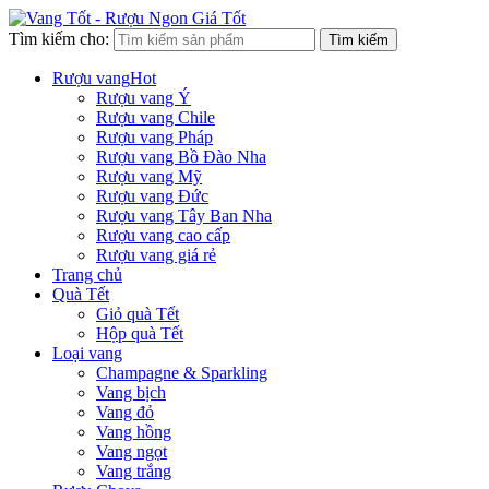
Tìm kiếm cho:
Tìm kiếm
Rượu vang
Hot
Rượu vang Ý
Rượu vang Chile
Rượu vang Pháp
Rượu vang Bồ Đào Nha
Rượu vang Mỹ
Rượu vang Đức
Rượu vang Tây Ban Nha
Rượu vang cao cấp
Rượu vang giá rẻ
Trang chủ
Quà Tết
Giỏ quà Tết
Hộp quà Tết
Loại vang
Champagne & Sparkling
Vang bịch
Vang đỏ
Vang hồng
Vang ngọt
Vang trắng