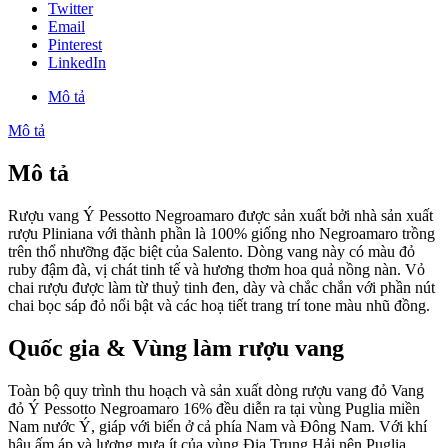
Twitter
Email
Pinterest
LinkedIn
Mô tả
Mô tả
Mô tả
Rượu vang Ý Pessotto Negroamaro được sản xuất bởi nhà sản xuất
rượu Pliniana với thành phần là 100% giống nho
Negroamaro trồng
trên thổ nhưỡng đặc biệt của Salento. Dòng vang này có màu đỏ
ruby đậm đà, vị chát tinh tế và hương thơm hoa quả nồng nàn. Vỏ
chai rượu được làm từ thuỷ tinh đen, dày và chắc chắn với phần nút
chai bọc sáp đỏ nổi bật và các hoạ tiết trang trí tone màu nhũ đồng.
Quốc gia & Vùng làm rượu vang
Toàn bộ quy trình thu hoạch và sản xuất dòng rượu vang đỏ Vang
đỏ Ý Pessotto Negroamaro 16% đều diễn ra tại vùng Puglia miền
Nam nước Ý, giáp với biển ở cả phía Nam và Đông Nam. Với khí
hậu ấm áp và lượng mưa ít của vùng Địa Trung Hải nên Puglia