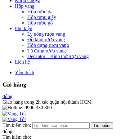
Rượu Choya
Hộp vang
Hộp rượu da
Hộp rượu giấy
Hộp rượu gỗ
Phụ kiện
Ly uống rượu vang
Đồ khui rượu vang
Hộp đựng rượu vang
Tủ đựng rượu vang
Decantor – Bình thở rượu vang
Liên hệ
Yêu thích
Giỏ hàng
đóng
Giao hàng trong 2h các quận nội thành HCM
Tìm kiếm cho:
Tìm kiếm
đóng
Tìm kiếm cho: