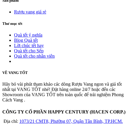
Sản phẩm
Rượu vang giá rẻ
Thư mục tết
Quà tết ý nghĩa
Blog Quà tết
Lời chúc tết hay
Quà tết cho Sếp
Quà tết cho nhân viên
Xem thêm
VỀ VANG TỐT
Hãy bỏ vài phút tham khảo các dòng Rượu Vang ngon và giá tốt
nhất tại VANG TỐT nhé! Đặt hàng online 24/7 hoặc đến các
Showroom của VANG TỐT trên toàn quốc để trải nghiệm Phong
Cách Vang .
CÔNG TY CỔ PHẦN HAPPY CENTURY (HACEN CORP.)
Địa chỉ:
1073/21 CMT8, Phường 07, Quận Tân Bình, TP.HCM.