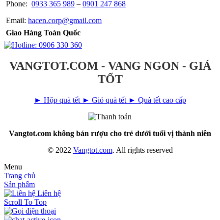
Phone:
0933 365 989
–
0901 247 868
Email:
hacen.corp@gmail.com
Giao Hàng Toàn Quốc
VANGTOT.COM - VANG NGON - GIÁ
TỐT
► Hộp quà tết
► Giỏ quà tết
► Quà tết cao cấp
Vangtot.com không bán rượu cho trẻ dưới tuổi vị thành niên
© 2022
Vangtot.com
. All rights reserved
Menu
Trang chủ
Sản phẩm
Liên hệ
Scroll To Top