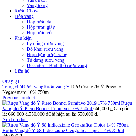
Vang trắng
Rượu Choya
Hộp vang
Hộp rượu da
Hộp rượu giấy
Hộp rượu gỗ
Phụ kiện
Ly uống rượu vang
Đồ khui rượu vang
Hộp đựng rượu vang
Tủ đựng rượu vang
Decantor – Bình thở rượu vang
Liên hệ
Quay lại
Trang chủ
Rượu vang
Rượu vang Ý
Rượu Vang đỏ Ý Pessotto
Negroamaro 16% 750ml
Previous product
Rượu
Vang đỏ Ý Piero Bonnci Primitivo 17% 750ml
660,000
₫
Giá gốc
là: 660,000 ₫.
550,000
₫
Giá hiện tại là: 550,000 ₫.
Next product
Rượu Vang đỏ Ý 68 Indicazione Geografica Tipica 14% 750ml
340,000
₫