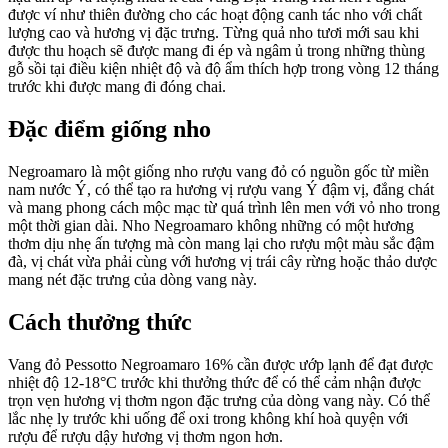
được ví như thiên đường cho các hoạt động canh tác nho với chất
lượng cao và hương vị đặc trưng. Từng quả nho tươi mới sau khi
được thu hoạch sẽ được mang đi ép và ngâm ủ trong những thùng
gỗ sồi tại điều kiện nhiệt độ và độ ẩm thích hợp trong vòng 12 tháng
trước khi được mang đi đóng chai.
Đặc điểm giống nho
Negroamaro là một giống nho rượu vang đỏ có nguồn gốc từ miền
nam nước Ý, có thể tạo ra hương vị rượu vang Ý đậm vị, đắng chát
và mang phong cách mộc mạc từ quá trình lên men với vỏ nho trong
một thời gian dài. Nho Negroamaro không những có một hương
thơm dịu nhẹ ấn tượng mà còn mang lại cho rượu một màu sắc đậm
đà, vị chát vừa phải cùng với hương vị trái cây rừng hoặc thảo dược
mang nét đặc trưng của dòng vang này.
Cách thưởng thức
Vang đỏ
Pessotto Negroamaro 16%
cần được ướp lạnh để đạt được
nhiệt độ 12-18
°C
trước khi thưởng thức để có thể cảm nhận được
trọn vẹn hương vị thơm ngon đặc trưng của dòng vang này. Có thể
lắc nhẹ ly trước khi uống để oxi trong không khí hoà quyện với
rượu để rượu dậy hương vị thơm ngon hơn.