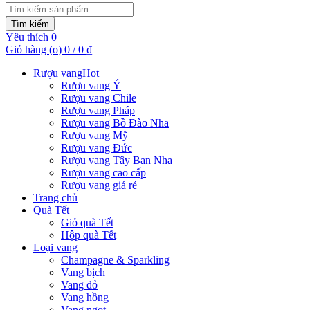
Tìm kiếm
Yêu thích
0
Giỏ hàng (
o
)
0
/
0
₫
Rượu vang
Hot
Rượu vang Ý
Rượu vang Chile
Rượu vang Pháp
Rượu vang Bồ Đào Nha
Rượu vang Mỹ
Rượu vang Đức
Rượu vang Tây Ban Nha
Rượu vang cao cấp
Rượu vang giá rẻ
Trang chủ
Quà Tết
Giỏ quà Tết
Hộp quà Tết
Loại vang
Champagne & Sparkling
Vang bịch
Vang đỏ
Vang hồng
Vang ngọt