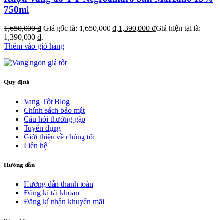
750ml
1,650,000
₫
Giá gốc là: 1,650,000 ₫.
1,390,000
₫
Giá hiện tại là:
1,390,000 ₫.
Thêm vào giỏ hàng
Quy định
Vang Tốt Blog
Chính sách bảo mật
Câu hỏi thường gặp
Tuyển dụng
Giới thiệu về chúng tôi
Liên hệ
Hướng dẫn
Hướng dẫn thanh toán
Đăng kí tài khoản
Đăng kí nhận khuyến mãi