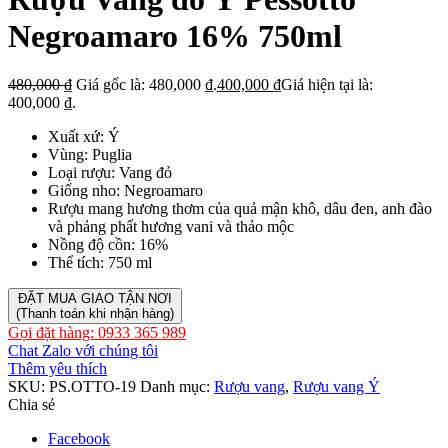
Negroamaro 16% 750ml
480,000
₫
Giá gốc là: 480,000 ₫.
400,000
₫
Giá hiện tại là:
400,000 ₫.
Xuất xứ: Ý
Vùng: Puglia
Loại rượu: Vang đỏ
Giống nho: Negroamaro
Rượu mang hương thơm của quả mận khô, dâu đen, anh đào
và phảng phất hương vani và thảo mộc
Nồng độ cồn: 16%
Thể tích: 750 ml
ĐẶT MUA GIAO TẬN NƠI
(Thanh toán khi nhận hàng)
Gọi đặt hàng: 0933 365 989
Chat Zalo với chúng tôi
Thêm yêu thích
SKU:
PS.OTTO-19
Danh mục:
Rượu vang
,
Rượu vang Ý
Chia sẻ
Facebook