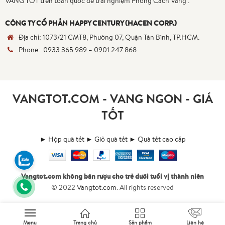
VANG TỐT trên toàn quốc để trải nghiệm Phong Cách Vang .
CÔNG TY CỔ PHẦN HAPPY CENTURY (HACEN CORP.)
Địa chỉ:
1073/21 CMT8, Phường 07, Quận Tân Bình, TP.HCM.
Phone:
0933 365 989
–
0901 247 868
VANGTOT.COM - VANG NGON - GIÁ
TỐT
► Hộp quà tết
► Giỏ quà tết
► Quà tết cao cấp
Vangtot.com không bán rượu cho trẻ dưới tuổi vị thành niên
© 2022
Vangtot.com
. All rights reserved
Menu
Trang chủ
Sản phẩm
Liên hệ