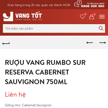
Giao hàng trong 2h các quận nội thành HCM
0
0
Tìm
kiếm
cho:
RƯỢU VANG RUMBO SUR
RESERVA CABERNET
SAUVIGNON 750ML
Liên hệ
Giống nho: Cabernet Sauvignon