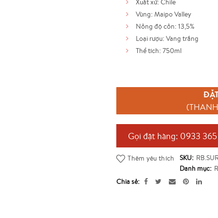
Xuất xứ: Chile
là:
Vùng: Maipo Valley
Nồng độ cồn: 13,5%
300,000 ₫
Loại rượu: Vang trắng
Thể tích: 750ml
ĐẶT
(THANH
Gọi đặt hàng: 0933 365
SKU:
RB.SU
Thêm yêu thích
Danh mục:
R
Chia sẻ