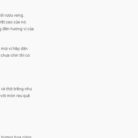
ới rượu vang.
rất cao của nó.
g đến hương vị của
 mùi vị hấp dẫn
chưa chín thì có
và thịt trắng như
ị với món rau quả
ợc hương hoa cũng