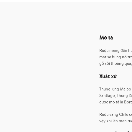
Mô tả
Rượu mang đến hươn
mát sẽ bùng nổ tr
gỗ sồi thoảng qua,
Xuất xứ
Thung lũng Maipo 
Santiago, Thung l
được mô tả là Bo
Rượu vang Chile có
vậy khi lên men r