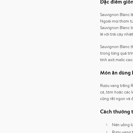
Đặc điểm giố
Sauvignon Blanc l
Ngoài mùi thơm tươ
Sauvignon Blanc t
lê với trái cây nhiệ
Sauvignon Blanc th
trong từng quá trì
tính axit malic cao
Món ăn dùng
Rượu vang trắng Ru
cá, tôm hoặc các l
cũng rất ngon và đ
Cách thưởng 
Nên uống lú
Rượu vang t