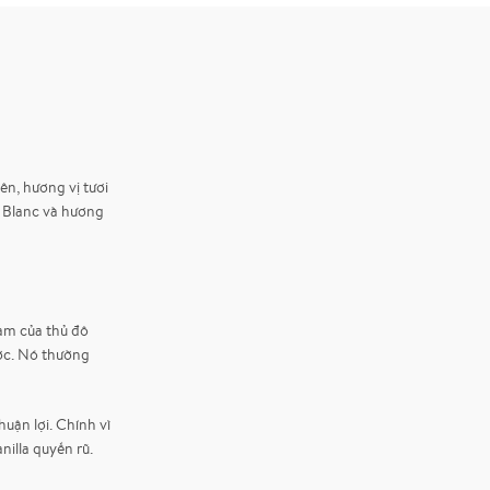
ên, hương vị tươi
 Blanc và hương
am của thủ đô
ước. Nó thường
uận lợi. Chính vì
illa quyến rũ.