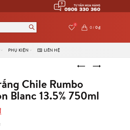
0
0
/
0
₫
PHỤ KIỆN
LIÊN HỆ
rắng Chile Rumbo
on Blanc 13.5% 750ml
Giá
₫
hiện
c