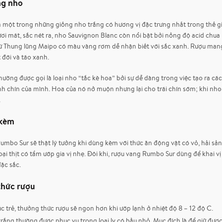
ng nho
à một trong những giống nho trắng có hương vị đặc trưng nhất trong thế gi
i mát, sắc nét ra, nho Sauvignon Blanc còn nổi bật bởi nồng độ acid chua 
ừ Thung lũng Maipo có màu vàng rơm dễ nhận biết với sắc xanh. Rượu man
t đới và táo xanh.
ường được gọi là loại nho “tắc kè hoa” bởi sự dễ dàng trong việc tạo ra các
nh chín của mình. Hoa của nó nở muộn nhưng lại cho trái chín sớm; khi nho 
.
 kèm
mbo Sur sẽ thật lý tưởng khi dùng kèm với thức ăn động vật có vỏ, hải sản 
oại thịt có tẩm ướp gia vị nhẹ. Đôi khi, rượu vang Rumbo Sur dùng để khai v
ặc sắc.
thức rượu
c trẻ, thưởng thức rượu sẽ ngon hơn khi ướp lạnh ở nhiệt độ 8 – 12 độ C.
rắng thường được phục vụ trong loại ly có bầu nhỏ. Mục đích là để giữ đư