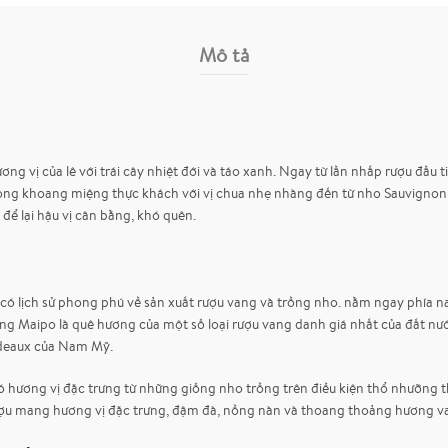
Mô tả
g vị của lê với trái cây nhiệt đới và táo xanh. Ngay từ lần nhấp rượu đầu ti
ong khoang miệng thực khách với vị chua nhẹ nhàng đến từ nho Sauvignon
 để lại hậu vị cân bằng, khó quên.
có lịch sử phong phú về sản xuất rượu vang và trồng nho. nằm ngay phía n
ũng Maipo là quê hương của một số loại rượu vang danh giá nhất của đất n
rdeaux của Nam Mỹ.
 hương vị đặc trưng từ những giống nho trồng trên điều kiện thổ nhưỡng th
ượu mang hương vị đặc trưng, đậm đà, nồng nàn và thoang thoảng hương van