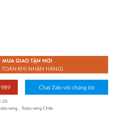
tại
.
là:
260,000 ₫.
 MUA GIAO TẬN NƠI
 TOÁN KHI NHẬN HÀNG)
 989
Chat Zalo với chúng tôi
R-20
ượu vang
,
Rượu vang Chile