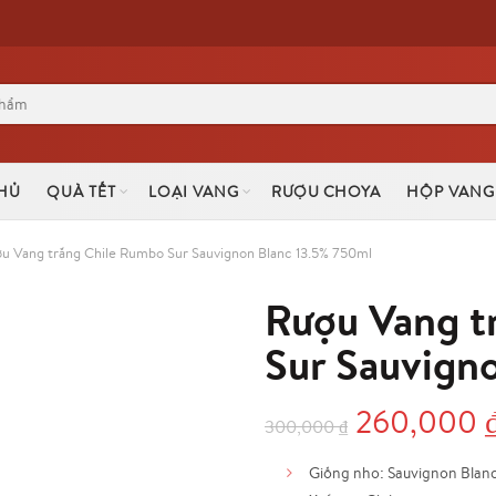
HỦ
QUÀ TẾT
LOẠI VANG
RƯỢU CHOYA
HỘP VANG
u Vang trắng Chile Rumbo Sur Sauvignon Blanc 13.5% 750ml
Rượu Vang t
Sur Sauvign
Giá
260,000
300,000
₫
gốc
Giống nho: Sauvignon Blan