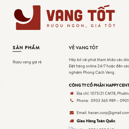
SẢN PHẨM
VỀ VANG TỐT
Hãy bỏ vài phút tham khảo các dò
Rượu vang giá rẻ
Đặt hàng online 24/7 hoặc đến cá
nghiệm Phong Cách Vang .
i
CÔNG TY CỔ PHẦN HAPPY CENT
Địa chỉ:
1073/21 CMT8, Phường
Phone:
0933 365 989
–
0901
Email:
hacen.corp@gmail.co
Giao Hàng Toàn Quốc